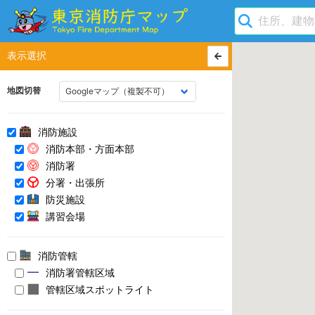
表示選択
地図切替
消防施設
消防本部・方面本部
消防署
分署・出張所
防災施設
講習会場
消防管轄
消防署管轄区域
管轄区域スポットライト